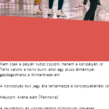
Nem csak a pályán tudsz csúszni, hanem a koripályán is!
Tarts velünk a koris bulin, ahol egy plusz élménnyel
gazdagodhatsz a Winterbreak-en!
A korcsolyás buli jegy ára tartalmazza a korcsolyabérlést is!
Helyszín: Aréna alatt (Patinoire)
A lejutáshoz- és visszajutáshoz biztosítunk ingyenes