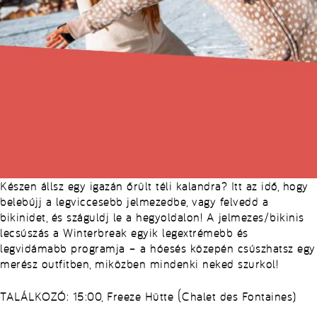
Készen állsz egy igazán őrült téli kalandra? Itt az idő, hogy
belebújj a legviccesebb jelmezedbe, vagy felvedd a
bikinidet, és száguldj le a hegyoldalon! A jelmezes/bikinis
lecsúszás a Winterbreak egyik legextrémebb és
legvidámabb programja – a hóesés közepén csúszhatsz egy
merész outfitben, miközben mindenki neked szurkol!
TALÁLKOZÓ: 15:00, Freeze Hütte (Chalet des Fontaines)