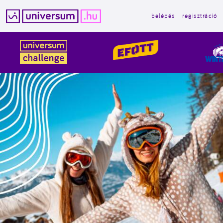
belépés
regisztráció
Kilépés
a
tartalomba