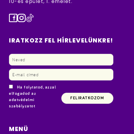
10-es épület, 1. emelet.
Facebook
Instagram
TikTok
IRATKOZZ FEL HÍRLEVELÜNKRE!
Ha folytatod, azzal
elfogadod az
adatvédelmi
szabályzatot
MENÜ