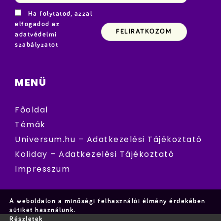
Ha folytatod, azzal
elfogadod az
adatvédelmi
szabályzatot
MENÜ
Főoldal
Témák
Universum.hu – Adatkezelési Tájékoztató
Koliday – Adatkezelési Tájékoztató
Impresszum
A weboldalon a minőségi felhasználói élmény érdekében
sütiket használunk.
Részletek