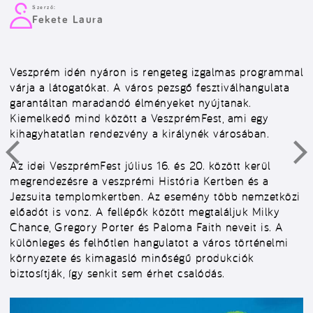
Szerző:
Fekete Laura
Veszprém idén nyáron is rengeteg izgalmas programmal
várja a látogatókat. A város pezsgő fesztiválhangulata
garantáltan maradandó élményeket nyújtanak.
Kiemelkedő mind között a VeszprémFest, ami egy
kihagyhatatlan rendezvény a királynék városában.
Az idei VeszprémFest július 16. és 20. között kerül
megrendezésre a veszprémi História Kertben és a
Jezsuita templomkertben. Az esemény több nemzetközi
előadót is vonz. A fellépők között megtaláljuk Milky
Chance, Gregory Porter és Paloma Faith neveit is. A
különleges és felhőtlen hangulatot a város történelmi
környezete és kimagasló minőségű produkciók
biztosítják, így senkit sem érhet csalódás.