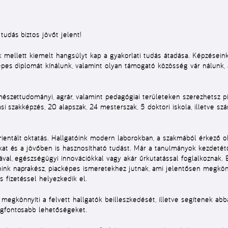
udás biztos jövőt jelent!
 mellett kiemelt hangsúlyt kap a gyakorlati tudás átadása. Képzésein
épes diplomát kínálunk, valamint olyan támogató közösség vár nálunk,
rmészettudományi, agrár, valamint pedagógiai területeken szerezhetsz
ási szakképzés, 20 alapszak, 24 mesterszak, 5 doktori iskola
,
illetve sz
entált oktatás. Hallgatóink modern laborokban, a szakmából érkező ok
okat és a jövőben is hasznosítható tudást. Már a tanulmányok kezdetét
ával, egészségügyi innovációkkal vagy akár űrkutatással foglalkoznak. 
nk naprakész, piacképes ismeretekhez jutnak, ami jelentősen megkönny
fizetéssel helyezkedik el.
egkönnyíti a felvett hallgatók beilleszkedését, illetve segítenek ab
egfontosabb lehetőségeket.