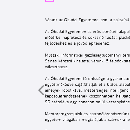
Várunk az Óbudai Egyetemre, ahol a sokszínű t
Az Óbudai Egyetemen az erős elméleti alapok
előtérbe, naprakész és sokszínű tudást, piack
fejlődéshez és a jövőd építéséhez.
Műszaki, informatikai, gazdaságtudományi, te
Színes képzési kínálattal várunk: 5 felsőoktat
választhatsz.
Az Óbudai Egyetem fő erőssége a gyakorlatori
együttműködve sajátíthatják el a biztos alap
amelyek robotikával, mesterséges intelligenci
kapcsolatrendszerének köszönhetően hallgatói
90 százaléka egy hónapon belül versenyképes 
Mentorprogramjaink és patronálórendszerünk m
egyetem világában, megtalálják a számukra l