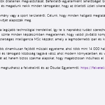
ók ötleteinek megvalósítását. Befektető
i
egyetemként lehetőséget bizt
t, és megadunk nekik minden támogatást, hogy az ötletből üzleti siker
ány vagy a sport területéről. Célunk, hogy minden hallgató megtalálja
övőjét alapozzák meg.
 legújabb technológiai trendekkel, így te is naprakész tudást szerez
t szinte minden képzésünkben megjelennek, hogy valódi jövőálló komp
esterséges intelligencia MSc képzést, amely a legmodernebb ipari és ku
b, dinamikusan fejlődő műszaki egyeteme, ahol több mint 14 000 hall
 és támogató közösség tagjává válsz, ahol modern környezetben, és v
 ad, hanem biztos szakmai alapokat, hogy magabiztosan indulhass el
 megtudhatsz a felvételiről és az Óbudai Egyetemről:
https://felvetel