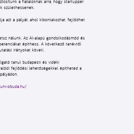
osítunk a fiataloknak arra, hogy startupper
ek születhessenek.
 azt a pályát, ahol kibontakozhat, fejlődhet
hetsz nálunk. Az AI-alapú gondolkodásmód és
etenciákat építhess. A következő tanévtől
tatási irányokat követi.
gató tanul budapesti és vidéki
alódi fejlődési lehetőségekkel építheted a
 pályádon.
i.uni-obuda.hu/