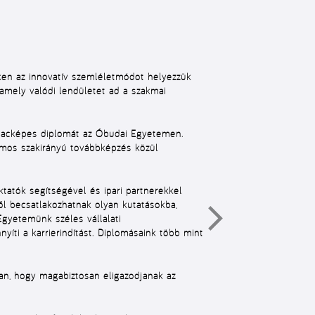
ken az innovatív szemléletmódot helyezzük
 amely valódi lendületet ad a szakmai
 piacképes diplomát az Óbudai Egyetemen.
ámos szakirányú továbbképzés közül
tatók segítségével és ipari partnerekkel
ől becsatlakozhatnak olyan kutatásokba,
Egyetemünk széles vállalati
íti a karrierindítást. Diplomásaink több mint
ban, hogy magabiztosan eligazodjanak az