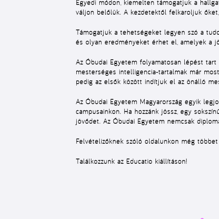
Egyedi módon, kiemelten támogatjuk a hallgat
váljon belőlük. A kezdetektől felkaroljuk őke
Támogatjuk a tehetségeket legyen szó a tudom
és olyan eredményeket érhet el, amelyek a j
Az Óbudai Egyetem folyamatosan lépést tart a
mesterséges intelligencia-tartalmak már mos
pedig az elsők között indítjuk el az önálló m
Az Óbudai Egyetem Magyarország egyik legjob
campusainkon. Ha hozzánk jössz, egy sokszínű
jövődet. Az Óbudai Egyetem nemcsak diplomát
Felvételizőknek szóló oldalunkon még többet
Találkozzunk az Educatio kiállításon!