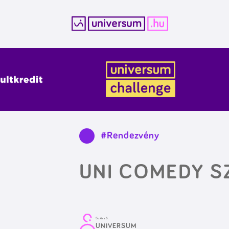
Kilépés
a
tartalomba
#Rendezvény
UNI COMEDY S
Szerző:
UNIVERSUM