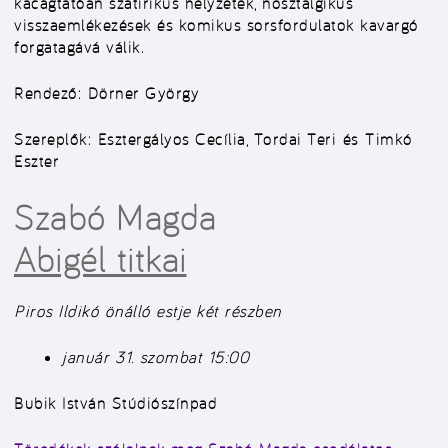
kacagtatóan szatirikus helyzetek, nosztalgikus
visszaemlékezések és komikus sorsfordulatok kavargó
forgatagává válik.
Rendező:
Dörner György
Szereplők:
Esztergályos Cecília, Tordai Teri
és
Timkó
Eszter
Szabó Magda
Abigél titkai
Piros Ildikó önálló estje két részben
január 31. szombat 15:00
Bubik István Stúdiószínpad