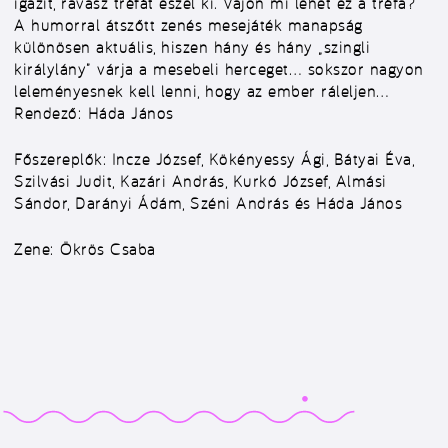
igazit, ravasz tréfát eszel ki. Vajon mi lehet ez a tréfa?
A humorral átszőtt zenés mesejáték manapság
különösen aktuális, hiszen hány és hány „szingli
királylány” várja a mesebeli herceget… sokszor nagyon
leleményesnek kell lenni, hogy az ember ráleljen…
Rendező:
Háda János
Főszereplők
: Incze József, Kökényessy Ági, Bátyai Éva,
Szilvási Judit, Kazári András, Kurkó József, Almási
Sándor, Darányi Ádám, Széni András és Háda János
Zene:
Ökrös Csaba