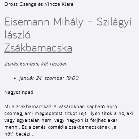
Orosz Csenge és Vincze Klára
Eisemann Mihály – Szilágyi
lászló
Zsákbamacska
Zenés komédia két részben
január 24. szombat 19:00
Nagyszínpad
Mi a zsákbamacska? A vásárokban kapható apró
csomag, ami meglepetést, titkot rejt. Ilyen titok a nő, aki
vagy egyáltalán nem, vagy nagyon is férjhez akar
menni. Ez a zenés komédia zsákbamacskának „a
nőt” becézi…