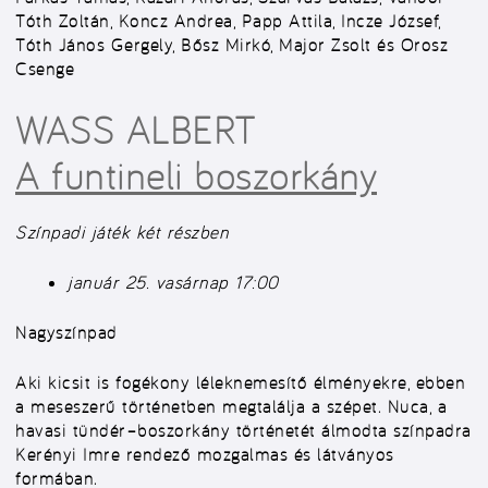
Tóth Zoltán, Koncz Andrea, Papp Attila, Incze József,
Tóth János Gergely, Bősz Mirkó, Major Zsolt és Orosz
Csenge
WASS ALBERT
A funtineli boszorkány
Színpadi játék két részben
január 25. vasárnap 17:00
Nagyszínpad
Aki kicsit is fogékony léleknemesítő élményekre, ebben
a meseszerű történetben megtalálja a szépet. Nuca, a
havasi tündér–boszorkány történetét álmodta színpadra
Kerényi Imre rendező mozgalmas és látványos
formában.