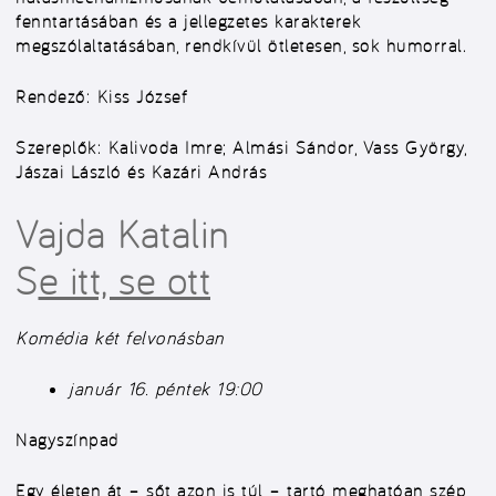
fenntartásában és a jellegzetes karakterek
megszólaltatásában, rendkívül ötletesen, sok humorral.
Rendező:
Kiss József
Szereplők:
Kalivoda Imre; Almási Sándor, Vass György,
Jászai László és Kazári András
Vajda Katalin
S
e itt, se ott
Komédia két felvonásban
január 16. péntek 19:00
Nagyszínpad
Egy életen át – sőt azon is túl – tartó meghatóan szép