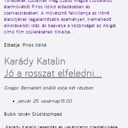
Töredékek szólalnak meg Szabó Magda csodálatos
életművéből Piros Ildikó előadásában és
szerkesztésében. A művésznő felvillantja az írónő
életútjának legjelentősebb eseményeit, kiemelkedő
alkotásaiból idéz, és beavatja a közönséget az Abigél
című film születésének titkaiba…
Előadja:
Piros Ildikó
Karády Katalin
Jó a rosszat elfeledni…
Gregor Bernadett önálló estje két részben
január 25. vasárnap
15:00
Bubik István Stúdiószínpad
„Karády Katalin legendás és varázslatos személyisége