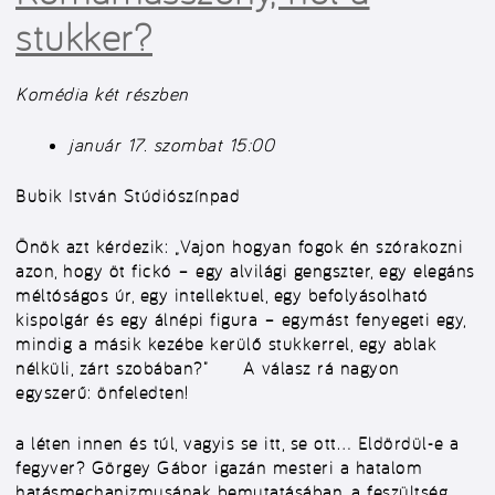
stukker?
Komédia két részben
január 17. szombat 15:00
Bubik István Stúdiószínpad
Önök azt kérdezik: „Vajon hogyan fogok én szórakozni
azon, hogy öt fickó – egy alvilági gengszter, egy elegáns
méltóságos úr, egy intellektuel, egy befolyásolható
kispolgár és egy álnépi figura – egymást fenyegeti egy,
mindig a másik kezébe kerülő stukkerrel, egy ablak
nélküli, zárt szobában?” A válasz rá nagyon
egyszerű: önfeledten!
a léten innen és túl, vagyis se itt, se ott… Eldördül-e a
fegyver? Görgey Gábor igazán mesteri a hatalom
hatásmechanizmusának bemutatásában, a feszültség