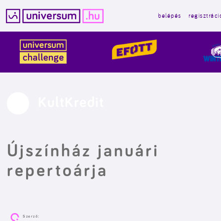
belépés
regisztráci
Kilépés
a
tartalomba
KultKredit
Újszínház januári
repertoárja
Szerző: