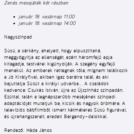
Zenés mesejáték két részben
január 18. vasárnap 11:00
január 18. vasárnap 14:00
Nagyszínpad
Süsü, a sárkány, ahelyett, hogy elpusztítaná,
meggyógyítja az ellenségét, ezért háromfejű apja
kitagadja, testvérei kigúnyolják. A szegény egyfejű
menekül. Az emberek rettegnek tőle, mígnem találkozik
a Jó Királyfival, akiben igaz barátra talál, és aki
bejuttatja Süsüt a királyi udvarba… A családok
kedvence: Csukás István, újra az Újszínház színpadán.
Ezúttal, talán a legnépszerűbb meséjének színpadi
adaptációját mutatjuk be, kicsik és nagyok örömére. A
televíziós bábfilmből ismert kétméteres Süsü figurával,
és újrahangszerelt, eredeti Bergendy–dalokkal.
Rendező:
Háda János