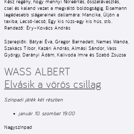
Kész regény, hogy mennyi félreértés, összetévesztés,
csel és kaland vezet a megváltó boldogságig, Eisemann
legédesebb slágereinek dallamára: Mancika, Üljön a
taxiba, Lecsó-lecsó, Egy kis rúzs-egy kis hús, stb..
Rendező:
Éry–Kovács András
Szereplők:
Bátyai Éva, Gregor Bernadett, Nemes Wanda,
Szakács Tibor, Kazári András, Almási Sándor, Vass
György, Darányi Ádám, Kalivoda Imre és Szabó Zsuzsa
WASS ALBERT
Elvásik a vörös csillag
Színpadi játék két részben
január 10. szombat 19:00
Nagyszínpad