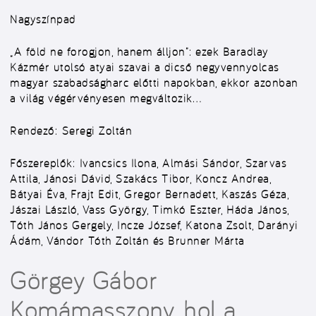
Nagyszínpad
„A föld ne forogjon, hanem álljon”: ezek Baradlay
Kázmér utolsó atyai szavai a dicső negyvennyolcas
magyar szabadságharc előtti napokban, ekkor azonban
a világ végérvényesen megváltozik…
Rendező:
Seregi Zoltán
Főszereplők:
Ivancsics Ilona, Almási Sándor, Szarvas
Attila, Jánosi Dávid, Szakács Tibor, Koncz Andrea,
Bátyai Éva, Frajt Edit, Gregor Bernadett, Kaszás Géza,
Jászai László, Vass György, Timkó Eszter, Háda János,
Tóth János Gergely, Incze József, Katona Zsolt, Darányi
Ádám, Vándor Tóth Zoltán és Brunner Márta
Görgey Gábor
Komámasszony, hol a