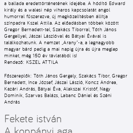
a ballada eredettörténetének idejébe. A hódító Edward
király és a walesi nép viharos kapcsolatát angol
humorral fűszerezve, új megközelítésben állítja
színpadra Kszel Attila. Az előadásban többek között
Gregor Bernadett-tel, Szakács Tiborral, Tóth János
Gergellyel, Jászai Lászlóval és Bátyai Évával is
találkozhatunk. A nemzet „Arany”-a, a legnagyobb
magyar bárd pedig a mai napig újra és újra meglep
minket, még 150 év távlatából is!
Rendező:
KSZEL ATTILA
Főszereplők:
Tóth János Gergely, Szakács Tibor, Gregor
Bernadett, Ince József, Jászai László, Koncz Andrea,
Kazári András, Bátyai Éva, Alakszai Kristóf, Nagy
Dominik, Szarvas Balázs, Labanc Dániel és Széni
András
Fekete istván
A koppányi aga