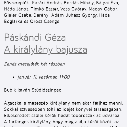
Főszereplők:
Kazári András, Bordás Mihály, Bátyai Éva,
Háda János, Timkó Eszter, Vass György, Maday Gábor,
Gieler Csaba, Darányi Ádám, Juhász György, Háda
Boglárka és Orosz Csenge
Páskándi Géza
A királylány bajusza
Zenés mesejáték két részben
január 11. vasárnap 11:00
Bubik István Stúdiószínpad
Ágacska, a meseszép királylány nem akar férjhez menni.
Sokkal szívesebben tölti az idejét könyvei társaságában.
Elkeseredett szülei kérők hadát toborozzák az udvarba.
A furfangos királylány, hogy megtalálja kérői között az