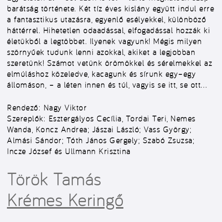
barátság története. Két tíz éves kislány együtt indul erre
a fantasztikus utazásra, egyenlő esélyekkel, különböző
háttérrel. Hihetetlen odaadással, elfogadással hozzák ki
életükből a legtöbbet. Ilyenek vagyunk! Mégis milyen
szörnyűek tudunk lenni azokkal, akiket a legjobban
szeretünk! Számot vetünk örömökkel és sérelmekkel az
elmúláshoz közeledve, kacagunk és sírunk egy–egy
állomáson, – a léten innen és túl, vagyis se itt, se ott…
Rendező:
Nagy Viktor
Szereplők:
Esztergályos Cecília, Tordai Teri, Nemes
Wanda, Koncz Andrea; Jászai László; Vass György;
Almási Sándor; Tóth János Gergely; Szabó Zsuzsa;
Incze József és Ullmann Krisztina
Török Tamás
Krémes Keringő