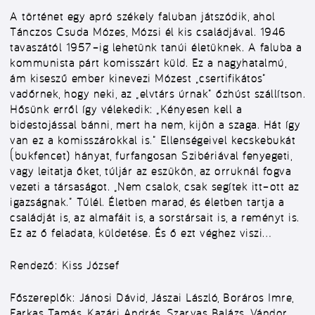
A történet egy apró székely faluban játszódik, ahol
Tánczos Csuda Mózes, Mózsi él kis családjával. 1946
tavaszától 1957–ig lehetünk tanúi életüknek. A faluba a
kommunista párt komisszárt küld. Ez a nagyhatalmú,
ám kiseszű ember kinevezi Mózest „csertifikátos”
vadőrnek, hogy neki, az „elvtárs úrnak” őzhúst szállítson.
Hősünk erről így vélekedik: „Kényesen kell a
bidestojással bánni, mert ha nem, kijön a szaga. Hát így
van ez a komisszárokkal is.” Ellenségeivel kecskebukát
(bukfencet) hányat, furfangosan Szibériával fenyegeti,
vagy leitatja őket, túljár az eszükön, az orruknál fogva
vezeti a társaságot. „Nem csalok, csak segítek itt–ott az
igazságnak.” Túlél. Életben marad, és életben tartja a
családját is, az almafáit is, a sorstársait is, a reményt is.
Ez az ő feladata, küldetése. És ő ezt véghez viszi…
Rendező:
Kiss József
Főszereplők:
Jánosi Dávid, Jászai László, Boráros Imre,
Farkas Tamás, Kazári András, Szarvas Balázs, Vándor