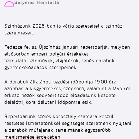
Selymes Henrietta
Színházunk 2026-ban is várja szeretettel a színház
szerelmeseit.
Fedezze fel az Újszínház januári repertoárját, melyben
elsősorban emberi-polgári értékeket
felmutató színművek, vígjátékok, zenés darabok,
gyermekelőadások szerepelnek.
A darabok általános kezdési időpontja 19.00 óra,
azonban a kisgyermekes, szépkorú, valamint a távolról
érkező nézők kedvéért több előadásunk kezdete
délelőtti, kora délutáni időpontra esik.
Repertoárunk széles korosztály számára készül,
részletes ismertetőnkkel segítséget szeretnénk nyújtani
a darabok műfajának, tartalmának egyszerűbb
megismerése érdekében: