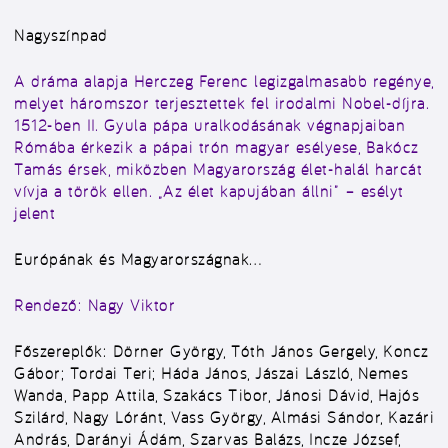
Nagyszínpad
A dráma alapja Herczeg Ferenc legizgalmasabb regénye,
melyet háromszor terjesztettek fel irodalmi Nobel-díjra.
1512-ben II. Gyula pápa uralkodásának végnapjaiban
Rómába érkezik a pápai trón magyar esélyese, Bakócz
Tamás érsek, miközben Magyarország élet-halál harcát
vívja a török ellen. „Az élet kapujában állni” – esélyt
jelent
Európának és Magyarországnak…
Rendező:
Nagy Viktor
Főszereplők:
Dörner György, Tóth János Gergely, Koncz
Gábor; Tordai Teri; Háda János, Jászai László, Nemes
Wanda, Papp Attila, Szakács Tibor, Jánosi Dávid, Hajós
Szilárd, Nagy Lóránt, Vass György, Almási Sándor, Kazári
András, Darányi Ádám, Szarvas Balázs, Incze József,