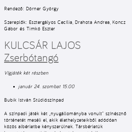
Rendező:
Dörner György
Szereplők:
Esztergályos Cecília, Drahota Andrea, Koncz
Gábor
és
Timkó Eszter
KULCSÁR LAJOS
Zserbótangó
Vígjáték két részben
január 24. szombat 15:00
Bubik István Stúdiószínpad
A színpadi játék két „nyugállományba vonult” színésznő
történetét meséli el, akik élethelyzeteikből adódóan
közös albérletbe kényszerülnek. Társbérletük