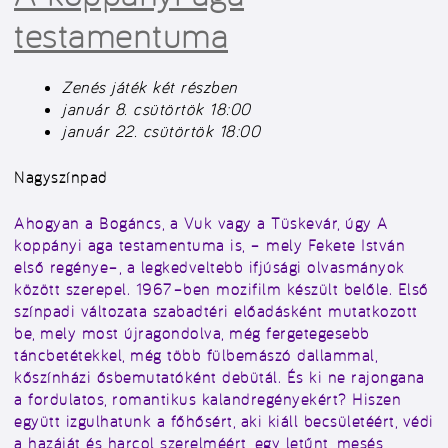
testamentuma
Zenés játék két részben
január 8. csütörtök 18:00
január 22. csütörtök 18:00
Nagyszínpad
Ahogyan a Bogáncs, a Vuk vagy a Tüskevár, úgy A
koppányi aga testamentuma is, – mely Fekete István
első regénye–, a legkedveltebb ifjúsági olvasmányok
között szerepel. 1967–ben mozifilm készült belőle. Első
színpadi változata szabadtéri előadásként mutatkozott
be, mely most újragondolva, még fergetegesebb
táncbetétekkel, még több fülbemászó dallammal,
kőszínházi ősbemutatóként debütál. És ki ne rajongana
a fordulatos, romantikus kalandregényekért? Hiszen
együtt izgulhatunk a főhősért, aki kiáll becsületéért, védi
a hazáját és harcol szerelméért, egy letűnt, mesés