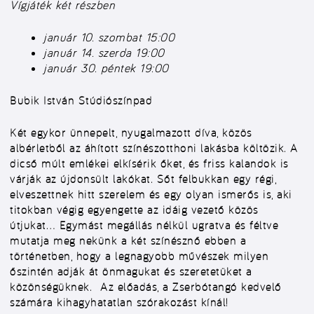
Vígjáték két részben
január 10. szombat 15:00
január 14. szerda 19:00
január 30. péntek 19:00
Bubik István Stúdiószínpad
Két egykor ünnepelt, nyugalmazott díva, közös
albérletből az áhított színészotthoni lakásba költözik. A
dicső múlt emlékei elkísérik őket, és friss kalandok is
várják az újdonsült lakókat. Sőt felbukkan egy régi,
elveszettnek hitt szerelem és egy olyan ismerős is, aki
titokban végig egyengette az idáig vezető közös
útjukat… Egymást megállás nélkül ugratva és féltve
mutatja meg nekünk a két színésznő ebben a
történetben, hogy a legnagyobb művészek milyen
őszintén adják át önmagukat és szeretetüket a
közönségüknek. Az előadás, a Zserbótangó kedvelő
számára kihagyhatatlan szórakozást kínál!