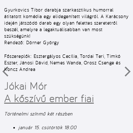
Gyurkovics Tibor darabja szarkasztikus humorral
átitatott komédia egy elidegenített világról. A Karácsony
idején játszódó darab egy olyan felettes szeretetről
beszél, amelyre a legaktuálisabban van most
szükségünk!
Rendező:
Dörner György
Főszereplők:
Esztergályos Cecília, Tordai Teri, Timkó
Eszter, Jánosi Dávid, Nemes Wanda, Orosz Csenge és
Koncz Andrea
Jókai Mór
A kőszívű ember fiai
Történelmi színmű két részben
január 15. csütörtök 18:00