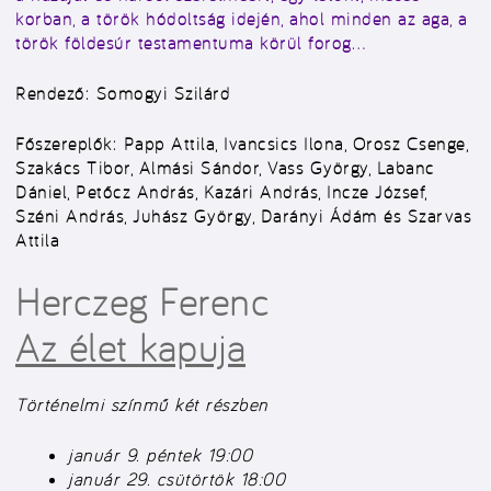
korban, a török hódoltság idején, ahol minden az aga, a
török földesúr testamentuma körül forog…
Rendező:
Somogyi Szilárd
Főszereplők:
Papp Attila, Ivancsics Ilona, Orosz Csenge,
Szakács Tibor, Almási Sándor, Vass György, Labanc
Dániel, Petőcz András, Kazári András, Incze József,
Széni András, Juhász György, Darányi Ádám és Szarvas
Attila
Herczeg Ferenc
Az élet kapuja
Történelmi színmű két részben
január 9. péntek 19:00
január 29. csütörtök 18:00