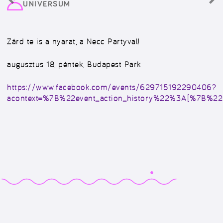
UNIVERSUM
Zárd te is a nyarat, a Necc Partyval!
augusztus 18, péntek, Budapest Park
https://www.facebook.com/events/629715192290406?
acontext=%7B%22event_action_history%22%3A[%7B%