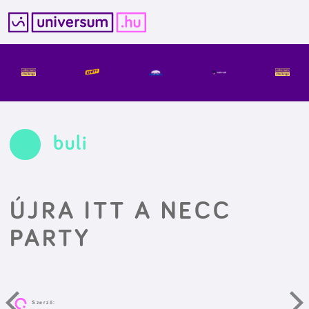
Kilépés
a
tartalomba
buli
ÚJRA ITT A NECC
PARTY
Szerző: