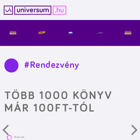
Kilépés
a
tartalomba
#Rendezvény
TÖBB 1000 KÖNYV
MÁR 100FT-TÓL
Szerző: