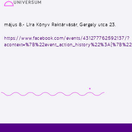
UNIVERSUM
május 8.- Líra Könyv Raktárvásár, Gergely utca 23.
https://www.facebook.com/events/431277762592137/?
acontext=%7B%22event_action_history%22%3A[%7B%