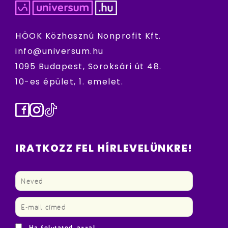
HÖOK Közhasznú Nonprofit Kft.
info@universum.hu
1095 Budapest, Soroksári út 48.
10-es épület, 1. emelet.
Facebook
Instagram
TikTok
IRATKOZZ FEL HÍRLEVELÜNKRE!
Ha folytatod, azzal