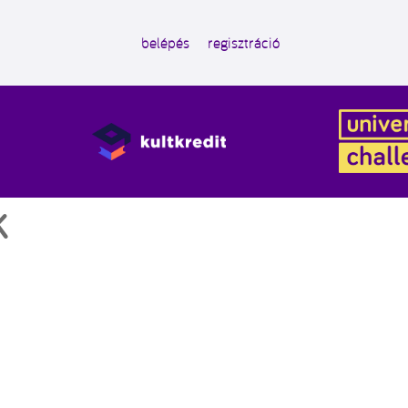
belépés
regisztráció
K