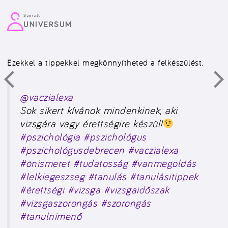
Szerző:
UNIVERSUM
Ezekkel a tippekkel megkönnyítheted a felkészülést.
@vaczialexa
Sok sikert kívánok mindenkinek, aki
vizsgára vagy érettségire készül!
#pszichológia
#pszichológus
#pszichológusdebrecen
#vaczialexa
#önismeret
#tudatosság
#vanmegoldás
#lelkiegeszseg
#tanulás
#tanulásitippek
#érettségi
#vizsga
#vizsgaidőszak
#vizsgaszorongás
#szorongás
#tanulnimenő