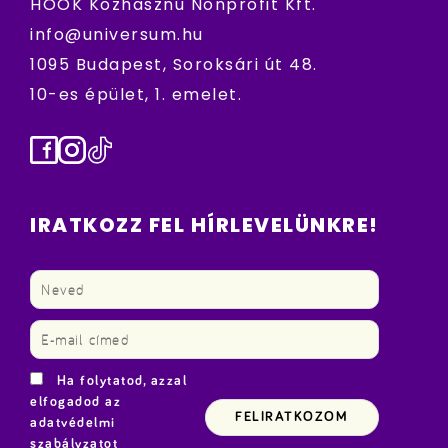
HÖOK Közhasznú Nonprofit Kft.
info@universum.hu
1095 Budapest, Soroksári út 48.
10-es épület, 1. emelet.
Facebook
Instagram
TikTok
IRATKOZZ FEL HÍRLEVELÜNKRE!
Ha folytatod, azzal
elfogadod az
adatvédelmi
szabályzatot