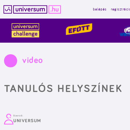
belépés
regisztráci
Kilépés
a
tartalomba
video
TANULÓS HELYSZÍNEK
Szerző:
UNIVERSUM