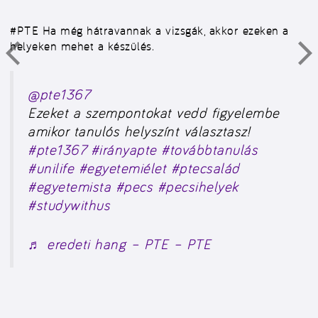
#PTE
Ha még hátravannak a vizsgák, akkor ezeken a
helyeken mehet a készülés.
@pte1367
Ezeket a szempontokat vedd figyelembe
amikor tanulós helyszínt választasz!
#pte1367
#irányapte
#továbbtanulás
#unilife
#egyetemiélet
#ptecsalád
#egyetemista
#pecs
#pecsihelyek
#studywithus
♬ eredeti hang – PTE – PTE