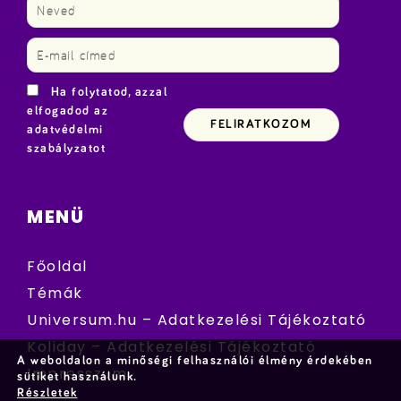
Ha folytatod, azzal
elfogadod az
adatvédelmi
szabályzatot
MENÜ
Főoldal
Témák
Universum.hu – Adatkezelési Tájékoztató
Koliday – Adatkezelési Tájékoztató
A weboldalon a minőségi felhasználói élmény érdekében
Impresszum
sütiket használunk.
Részletek