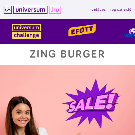
belépés
regisztráció
Kilépés
a
tartalomba
ZING BURGER