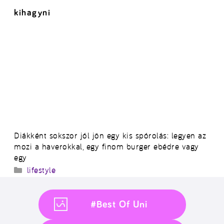
kihagyni
Diákként sokszor jól jön egy kis spórolás: legyen az
mozi a haverokkal, egy finom burger ebédre vagy
egy
Kategória
lifestyle
#Best Of Uni