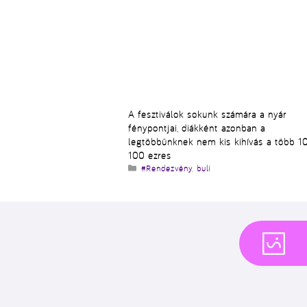
A fesztiválok sokunk számára a nyár
fénypontjai, diákként azonban a
legtöbbünknek nem kis kihívás a több 10
100 ezres
Kategória
#Rendezvény
,
buli