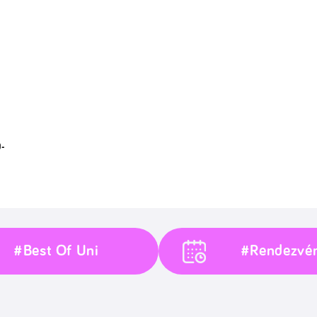
-
#Best Of Uni
#Rendezvé