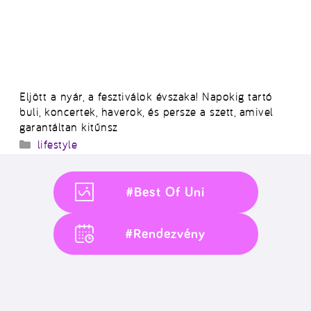
Eljött a nyár, a fesztiválok évszaka! Napokig tartó
buli, koncertek, haverok, és persze a szett, amivel
garantáltan kitűnsz
Kategória
lifestyle
#Best Of Uni
#Rendezvény