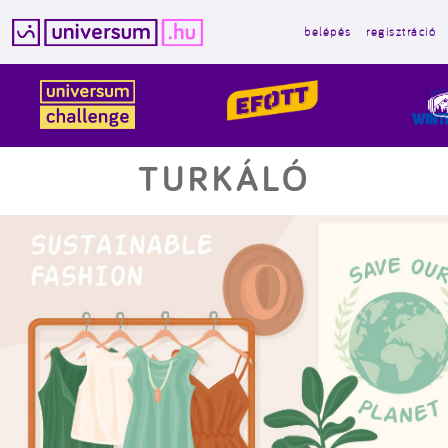
belépés
regisztráció
Kilépés
a
tartalomba
TURKÁLÓ