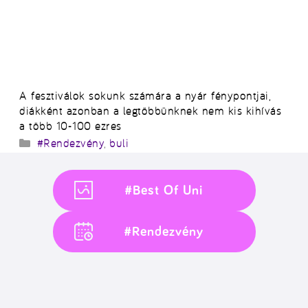
A fesztiválok sokunk számára a nyár fénypontjai,
diákként azonban a legtöbbünknek nem kis kihívás
a több 10-100 ezres
Kategória
#Rendezvény
,
buli
#Best Of Uni
#Rendezvény