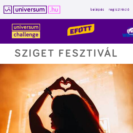
belépés
regisztráció
Kilépés
a
tartalomba
SZIGET FESZTIVÁL