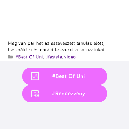
Még van pár hét az eszeveszett tanulás előtt,
használd ki és daráld le ezeket a sorozatokat!
Kategória
#Best Of Uni
,
lifestyle
,
video
#Best Of Uni
#Rendezvény