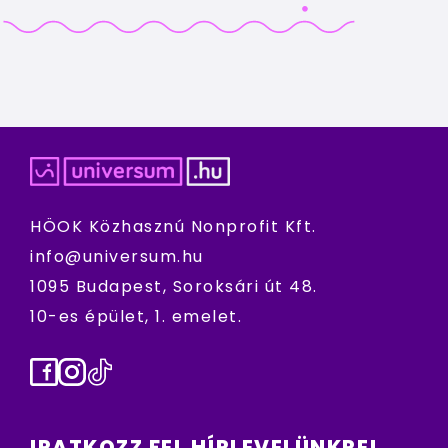
HÖOK Közhasznú Nonprofit Kft.
info@universum.hu
1095 Budapest, Soroksári út 48.
10-es épület, 1. emelet.
Facebook
Instagram
TikTok
IRATKOZZ FEL HÍRLEVELÜNKRE!