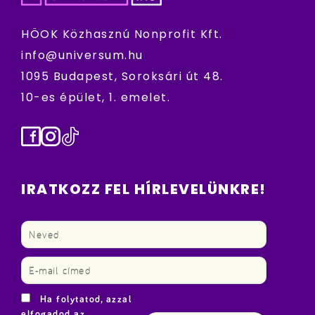
HÖOK Közhasznú Nonprofit Kft.
info@universum.hu
1095 Budapest, Soroksári út 48.
10-es épület, 1. emelet.
Facebook
Instagram
TikTok
IRATKOZZ FEL HÍRLEVELÜNKRE!
Ha folytatod, azzal
elfogadod az