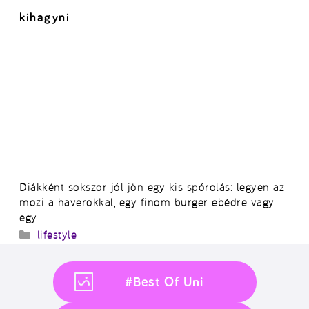
kihagyni
Diákként sokszor jól jön egy kis spórolás: legyen az
mozi a haverokkal, egy finom burger ebédre vagy
egy
Kategória
lifestyle
#Best Of Uni