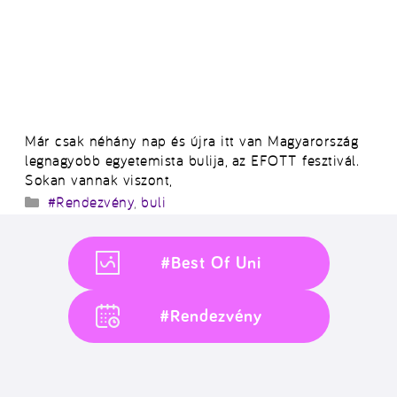
Már csak néhány nap és újra itt van Magyarország
legnagyobb egyetemista bulija, az EFOTT fesztivál.
Sokan vannak viszont,
Kategória
#Rendezvény
,
buli
#Best Of Uni
#Rendezvény