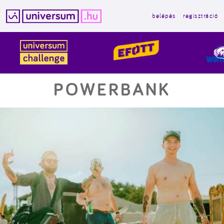
belépés
regisztráció
Kilépés
a
tartalomba
POWERBANK