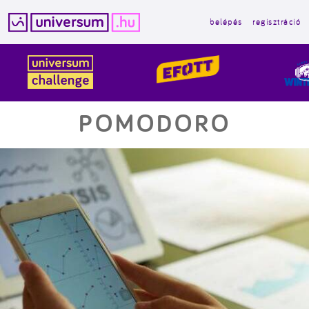
belépés
regisztráció
Kilépés
a
tartalomba
POMODORO