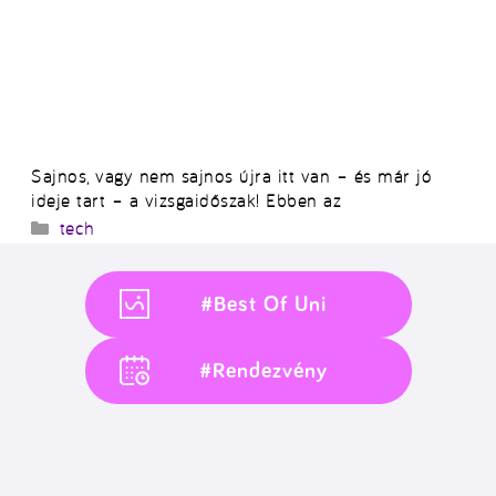
Sajnos, vagy nem sajnos újra itt van – és már jó
ideje tart – a vizsgaidőszak! Ebben az
Kategória
tech
#Best Of Uni
#Rendezvény