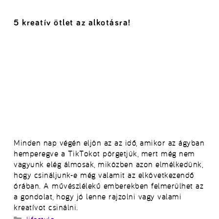
5 kreatív ötlet az alkotásra!
Minden nap végén eljön az az idő, amikor az ágyban
hemperegve a TikTokot pörgetjük, mert még nem
vagyunk elég álmosak, miközben azon elmélkedünk,
hogy csináljunk-e még valamit az elkövetkezendő
órában. A művészlélekű emberekben felmerülhet az
a gondolat, hogy jó lenne rajzolni vagy valami
kreatívot csinálni.
Kategória