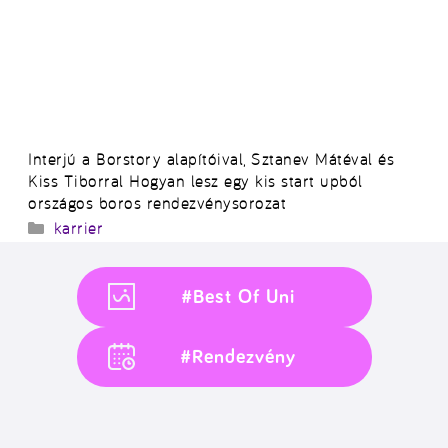
Interjú a Borstory alapítóival, Sztanev Mátéval és
Kiss Tiborral Hogyan lesz egy kis start upból
országos boros rendezvénysorozat
Kategória
karrier
#Best Of Uni
#Rendezvény