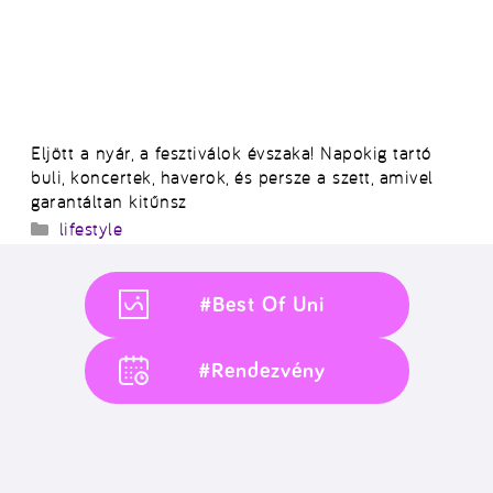
Eljött a nyár, a fesztiválok évszaka! Napokig tartó
buli, koncertek, haverok, és persze a szett, amivel
garantáltan kitűnsz
Kategória
lifestyle
#Best Of Uni
#Rendezvény