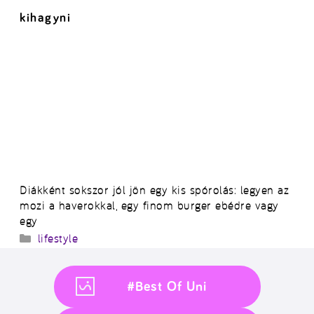
kihagyni
Diákként sokszor jól jön egy kis spórolás: legyen az
mozi a haverokkal, egy finom burger ebédre vagy
egy
Kategória
lifestyle
#Best Of Uni