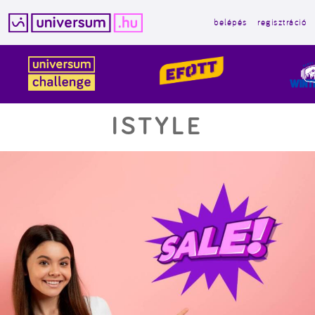
belépés
regisztráció
Kilépés
a
tartalomba
ISTYLE