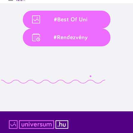
#Best Of Uni
#Rendezvény