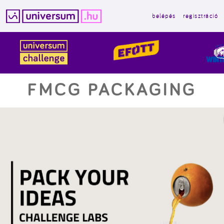
belépés
regisztráció
Kilépés
a
tartalomba
FMCG PACKAGING