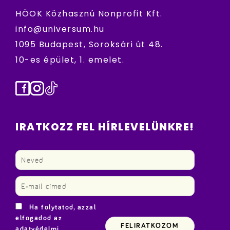
HÖOK Közhasznú Nonprofit Kft.
info@universum.hu
1095 Budapest, Soroksári út 48.
10-es épület, 1. emelet.
Facebook
Instagram
TikTok
IRATKOZZ FEL HÍRLEVELÜNKRE!
Ha folytatod, azzal
elfogadod az
adatvédelmi