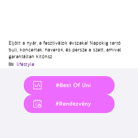
Eljött a nyár, a fesztiválok évszaka! Napokig tartó
buli, koncertek, haverok, és persze a szett, amivel
garantáltan kitűnsz
Kategória
lifestyle
#Best Of Uni
#Rendezvény