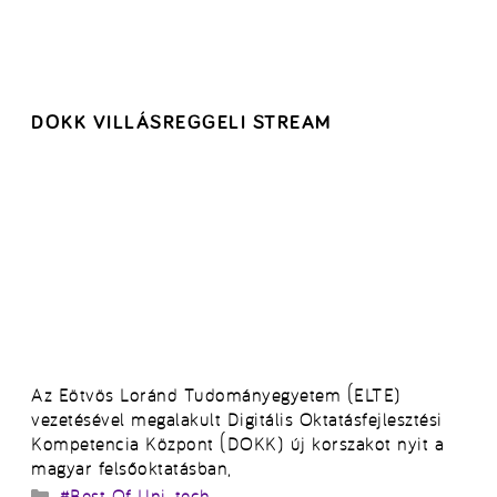
DOKK VILLÁSREGGELI STREAM
Az Eötvös Loránd Tudományegyetem (ELTE)
vezetésével megalakult Digitális Oktatásfejlesztési
Kompetencia Központ (DOKK) új korszakot nyit a
magyar felsőoktatásban,
Kategória
#Best Of Uni
,
tech