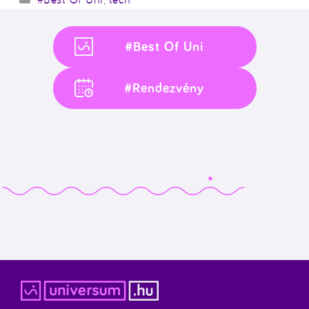
#Best Of Uni
#Rendezvény