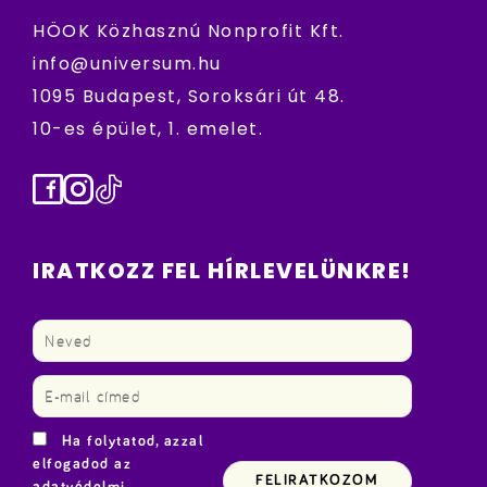
HÖOK Közhasznú Nonprofit Kft.
info@universum.hu
1095 Budapest, Soroksári út 48.
10-es épület, 1. emelet.
Facebook
Instagram
TikTok
IRATKOZZ FEL HÍRLEVELÜNKRE!
Ha folytatod, azzal
elfogadod az
adatvédelmi