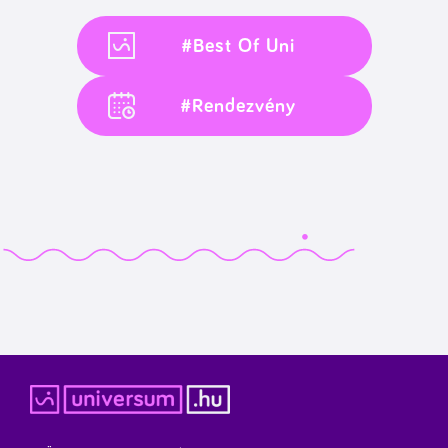
#Best Of Uni
#Rendezvény