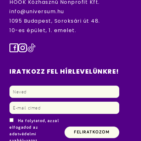
HÖOK Közhasznú Nonprofit Kft.
info@universum.hu
1095 Budapest, Soroksári út 48.
10-es épület, 1. emelet.
Facebook
Instagram
TikTok
IRATKOZZ FEL HÍRLEVELÜNKRE!
Ha folytatod, azzal
elfogadod az
adatvédelmi
szabályzatot