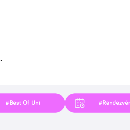
-
#Best Of Uni
#Rendezvé