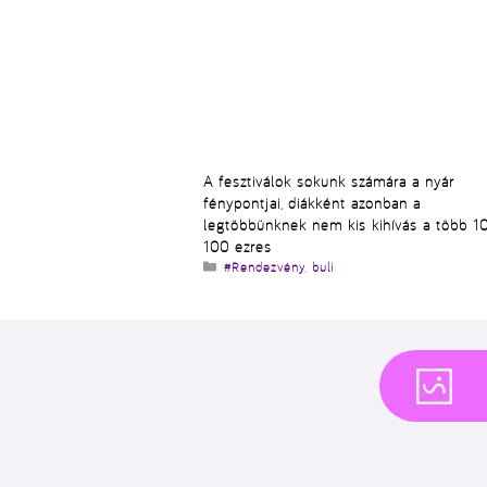
A fesztiválok sokunk számára a nyár
fénypontjai, diákként azonban a
legtöbbünknek nem kis kihívás a több 10
100 ezres
Kategória
#Rendezvény
,
buli