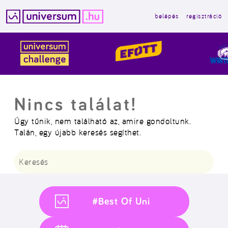
belépés
regisztráció
Kilépés
a
tartalomba
Nincs találat!
Úgy tűnik, nem található az, amire gondoltunk.
Talán, egy újabb keresés segíthet.
Keresés:
#Best Of Uni