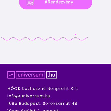
#Rendezvény
HÖOK Közhasznú Nonprofit Kft.
info@universum.hu
1095 Budapest, Soroksári út 48.
10-es épület, 1. emelet.