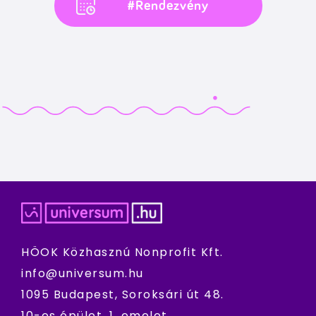
#Rendezvény
HÖOK Közhasznú Nonprofit Kft.
info@universum.hu
1095 Budapest, Soroksári út 48.
10-es épület, 1. emelet.