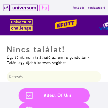
belépés
regisztráció
Kilépés
a
tartalomba
Nincs találat!
Úgy tűnik, nem található az, amire gondoltunk.
Talán, egy újabb keresés segíthet.
Keresés:
#Best Of Uni