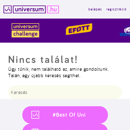
belépés
regisztráció
Kilépés
a
tartalomba
Nincs találat!
Úgy tűnik, nem található az, amire gondoltunk.
Talán, egy újabb keresés segíthet.
Keresés:
#Best Of Uni