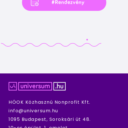
#Rendezvény
HÖOK Közhasznú Nonprofit Kft.
info@universum.hu
1095 Budapest, Soroksári út 48.
10-es épület, 1. emelet.