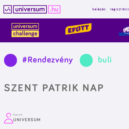
belépés
regisztráci
Kilépés
a
tartalomba
#Rendezvény
buli
SZENT PATRIK NAP
Szerző:
UNIVERSUM