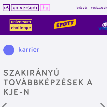
belépés
regisztráci
Kilépés
a
tartalomba
karrier
SZAKIRÁNYÚ
TOVÁBBKÉPZÉSEK A
KJE-N