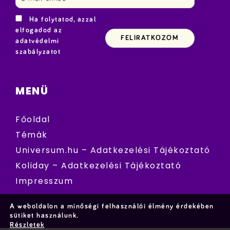
Ha folytatod, azzal
elfogadod az
adatvédelmi
szabályzatot
MENÜ
Főoldal
Témák
Universum.hu – Adatkezelési Tájékoztató
Koliday – Adatkezelési Tájékoztató
Impresszum
A weboldalon a minőségi felhasználói élmény érdekében
sütiket használunk.
Részletek