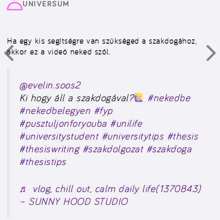
UNIVERSUM
Ha egy kis segítségre van szükséged a szakdogához,
akkor ez a videó neked szól.
@evelin.soos2
Ki hogy áll a szakdogával?
#nekedbe
#nekedbelegyen
#fyp
#pusztuljonforyouba
#unilife
#universitystudent
#universitytips
#thesis
#thesiswriting
#szakdolgozat
#szakdoga
#thesistips
♬ vlog, chill out, calm daily life(1370843)
– SUNNY HOOD STUDIO