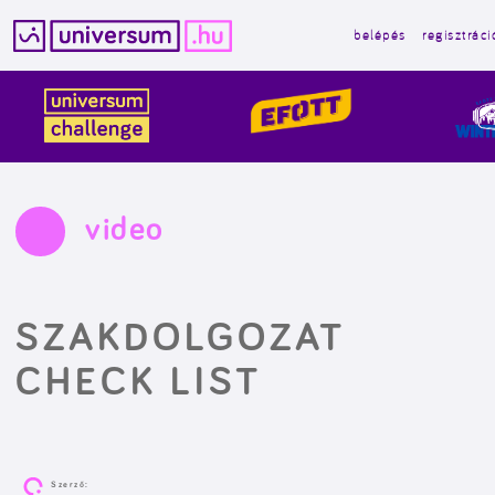
belépés
regisztráci
Kilépés
a
tartalomba
video
SZAKDOLGOZAT
CHECK LIST
Szerző: