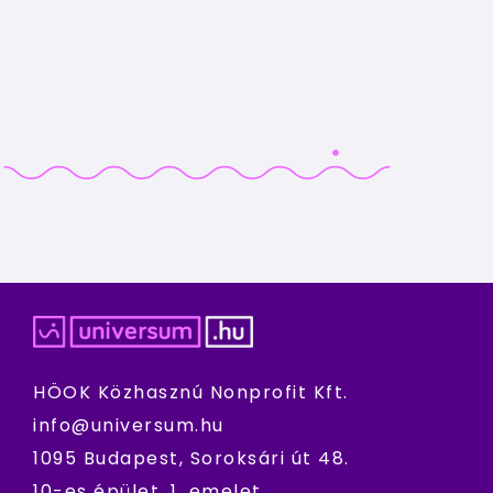
HÖOK Közhasznú Nonprofit Kft.
info@universum.hu
1095 Budapest, Soroksári út 48.
10-es épület, 1. emelet.