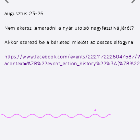
augusztus 23-26.
Nem akarsz lemaradni a nyár utolsó nagyfesztiváljáról?
Akkor szerezd be a bérleted, mielőtt az összes elfogyna!
https://www.facebook.com/events/2221172228047587/?
acontext=%7B%22event_action_history%22%3A[%7B