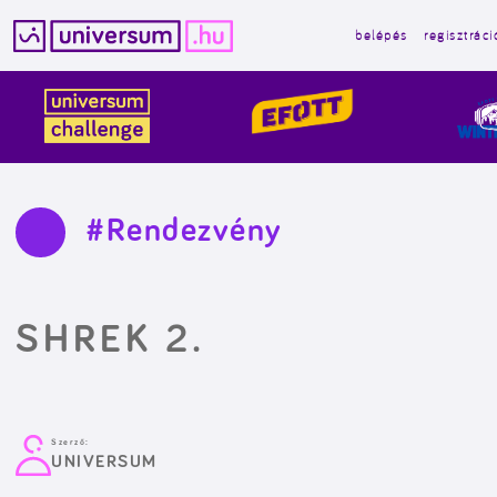
belépés
regisztráci
Kilépés
a
tartalomba
#Rendezvény
SHREK 2.
Szerző:
UNIVERSUM