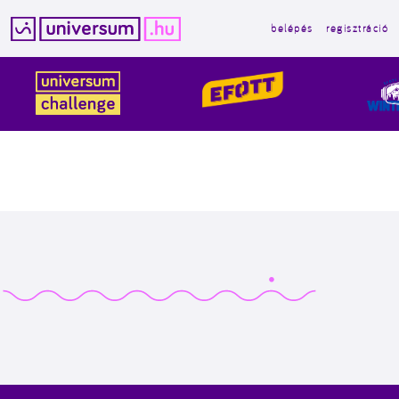
belépés
regisztráció
Kilépés
a
tartalomba