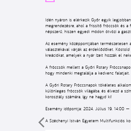
Idén nyáron is elérkezik Győr egyik legjobba
megrendezésre, ahol a frissítő fröccsök és a 
népszerű, hiszen egyedi módon ötvözi a gasz
Az esemény középpontjában természetesen a fr
választékával várják az érdeklődőket. Kóstol
kreációkat, amelyek a nyár ízeit hozzák el nek
A fröccsök mellett a Győri Rotary Fröccsnapok
hogy mindenki megtalálja a kedvenc falatjait.
A Győri Rotary Fröccsnapok tökéletes alkalom 
különleges fröccsök világába, és élvezd a sz
korosztály számára, így ne hagyd ki!
Esemény időpontja:
2024. Július 19. 14:00
A Széchenyi István Egyetem Multifunkciós kol