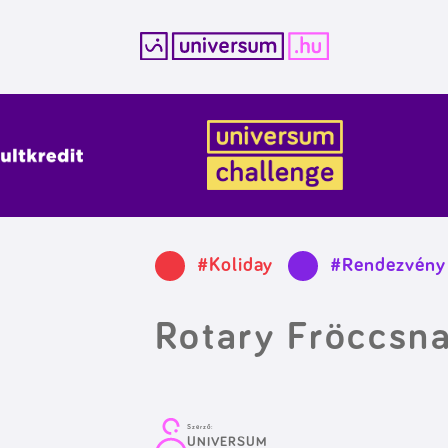
Kilépés
a
tartalomba
#Koliday
#Rendezvény
Rotary Fröccsna
Szerző:
UNIVERSUM