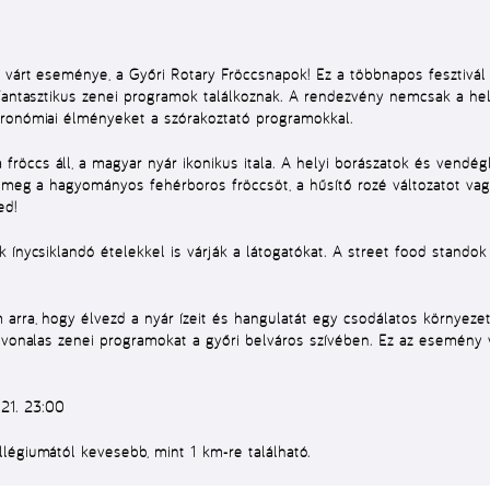
n várt eseménye, a Győri Rotary Fröccsnapok! Ez a többnapos fesztivál
fantasztikus zenei programok találkoznak. A rendezvény nemcsak a hel
tronómiai élményeket a szórakoztató programokkal.
öccs áll, a magyar nyár ikonikus itala. A helyi borászatok és vendég
d meg a hagyományos fehérboros fröccsöt, a hűsítő rozé változatot vag
ed!
 ínycsiklandó ételekkel is várják a látogatókat. A street food stando
arra, hogy élvezd a nyár ízeit és hangulatát egy csodálatos környezetb
ínvonalas zenei programokat a győri belváros szívében. Ez az esemény
—
21. 23:00
légiumától kevesebb, mint 1 km-re található.