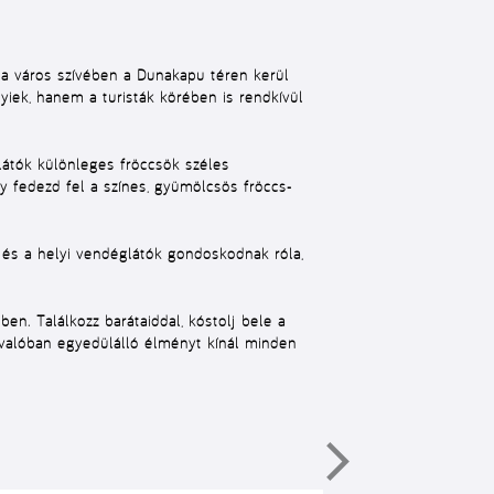
 a város szívében a Dunakapu téren kerül
yiek, hanem a turisták körében is rendkívül
látók különleges fröccsök széles
y fedezd fel a színes, gyümölcsös fröccs-
k és a helyi vendéglátók gondoskodnak róla,
en. Találkozz barátaiddal, kóstolj bele a
 valóban egyedülálló élményt kínál minden