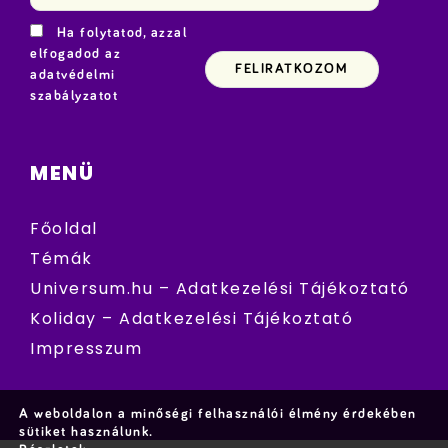
Ha folytatod, azzal
elfogadod az
adatvédelmi
szabályzatot
MENÜ
Főoldal
Témák
Universum.hu – Adatkezelési Tájékoztató
Koliday – Adatkezelési Tájékoztató
Impresszum
A weboldalon a minőségi felhasználói élmény érdekében
sütiket használunk.