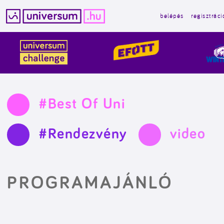
belépés
regisztráci
Kilépés
a
tartalomba
#Best Of Uni
#Rendezvény
video
PROGRAMAJÁNLÓ