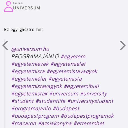
Szerző:
UNIVERSUM
Ez egy gasztro hét.
@universum.hu
PROGRAMAJÁNLÓ
#egyetem
#egyetemievek
#egyetemielet
#egyetemista
#egyetemistavagyok
#egyetemiélet
#egyetemista
#egyetemistavagyok
#egyetemibuli
#egyetemistak
#universum
#university
#student
#studentlife
#universitystudent
#programajanlo
#budapest
#budapestprogram
#budapestprogramok
#macaron
#azsiakonyha
#etteremhet