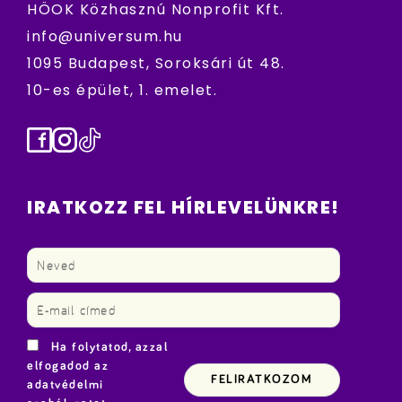
HÖOK Közhasznú Nonprofit Kft.
info@universum.hu
1095 Budapest, Soroksári út 48.
10-es épület, 1. emelet.
Facebook
Instagram
TikTok
IRATKOZZ FEL HÍRLEVELÜNKRE!
Ha folytatod, azzal
elfogadod az
adatvédelmi