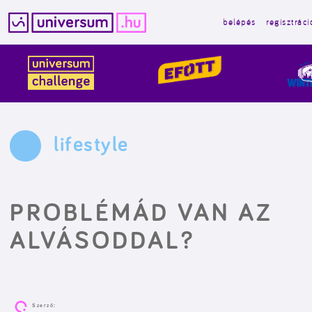
belépés
regisztráci
Kilépés
a
tartalomba
lifestyle
PROBLÉMÁD VAN AZ
ALVÁSODDAL?
Szerző: