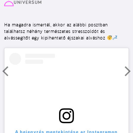
UNIVERSUM
Ha magadra ismertél, akkor az alábbi posztban
találhatsz néhány természetes stresszoldót és
alvássegítőt egy kipihentető éjszakai alváshoz
A bejegyzés megtekintése az Instagramon