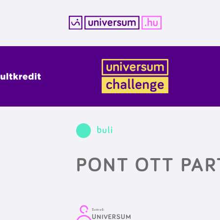
Kilépés
a
tartalomba
buli
PONT OTT PAR
Szerző:
UNIVERSUM