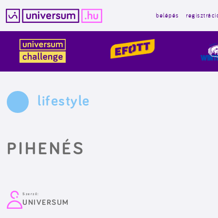
belépés
regisztráci
Kilépés
a
tartalomba
lifestyle
PIHENÉS
Szerző:
UNIVERSUM