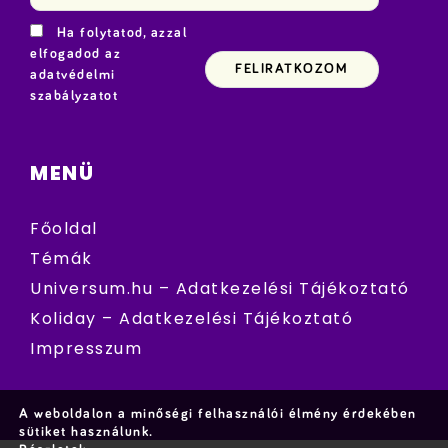
Ha folytatod, azzal
elfogadod az
adatvédelmi
szabályzatot
MENÜ
Főoldal
Témák
Universum.hu – Adatkezelési Tájékoztató
Koliday – Adatkezelési Tájékoztató
Impresszum
A weboldalon a minőségi felhasználói élmény érdekében
sütiket használunk.