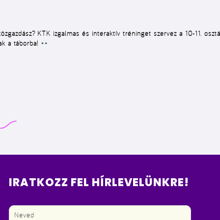
közgazdász? KTK izgalmas és interaktív tréninget szervez a 10-11. osz
ak a táborba!
IRATKOZZ FEL HÍRLEVELÜNKRE!