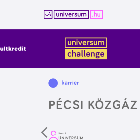
Kilépés
a
tartalomba
karrier
PÉCSI KÖZGÁ
Szerző:
UNIVERSUM