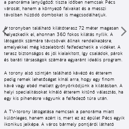
a panoráma lenyűgöző: tiszta időben nemcsak Pécs
városát, hanem a környező falvakat és a messzi
távolban húzódó dombokat is megcsodálhatjuk.
A toronyban található kilátóterasz 72 méter magasan
helyezkedik el, ahonnan 360 fokos kilátás nyílik. A
látogatók számára távcsövek állnak rendelkezésre,
amelyekkel még közelebbről felfedezhetik a vidéket. A
terasz biztonságos és jól kialakított, így családok, párok
és baráti társaságok számára egyaránt ideális program.
A torony alsó szintjén található kávézó és étterem
pedig remek lehetőséget kínál arra, hogy egy finom
kávé vagy ebéd mellett gyönyörködjünk a kilátásban. A
helyi specialitásokat kínáló étterem kitűnő választás, ha
egy kis pihenésre vágyunk a felfedező túra után.
A TV-torony látogatása nemcsak a panoráma miatt
különleges, hanem azért is, mert ez az épület Pécs egyik
ikonikus jelképe. A város bármely pontjáról látható