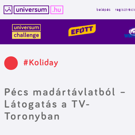
belépés
regisztráci
Kilépés
a
tartalomba
#Koliday
Pécs madártávlatból –
Látogatás a TV-
Toronyban