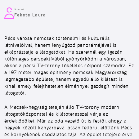
Szerző:
Fekete Laura
Pécs városa nemcsak történelmi és kulturális
látnivalóival, hanem lenyűgöző panorámájával is
elkápráztatja a látogatókat. Ha szeretnél egy igazán
különleges perspektívából gyönyörködni a városban,
akkor a pécsi TV-torony tökéletes célpont számodra. Ez
a 197 méter magas építmény nemcsak Magyarország
legmagasabb épülete, hanem egyedülálló kilátást is
kínál, amely felejthetetlen élménnyel gazdagít minden
látogatót.
A Mecsek-hegység tetején álló TV-torony modern
látogatóközponttal és kilátóterasszal várja az
érdeklődőket. Már az oda vezető út is festői, ahogy a
hegyek között kanyarogva lassan feltárul előttünk Pécs
és környékének csodálatos tája. Az épület tetejére érve