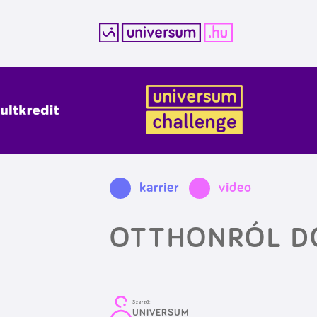
Kilépés
a
tartalomba
karrier
video
OTTHONRÓL D
Szerző:
UNIVERSUM