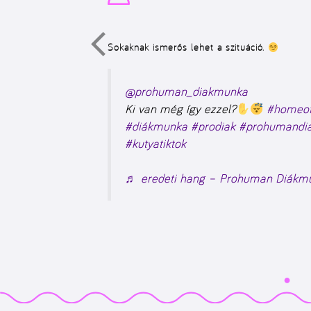
Sokaknak ismerős lehet a szituáció.
@prohuman_diakmunka
Ki van még így ezzel?
#homeof
#diákmunka
#prodiak
#prohumandi
#kutyatiktok
♬ eredeti hang – Prohuman Diákm