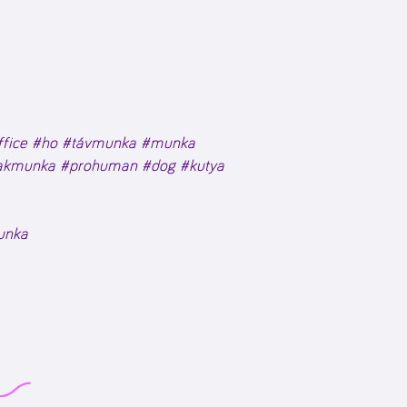
fice
#ho
#távmunka
#munka
akmunka
#prohuman
#dog
#kutya
unka