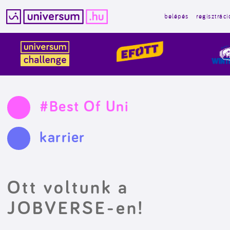
belépés
regisztráci
Kilépés
a
tartalomba
#Best Of Uni
karrier
Ott voltunk a
JOBVERSE-en!