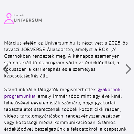
Szerző:
UNIVERSUM
Március elején az
Universum.hu
is részt vett a 2025-ös
tavaszi
JOBVERSE Állásbörzén
, amelyet a BOK „A”
Csarnokban rendeztek meg. A kétnapos eseményen
számos kiállító és program várta az érdeklődőket, a
fókuszban a karrierépítés és a személyes
kapcsolatépítés állt.
Standunknál a látogatók megismerhették
gyakornoki
programunkat
, amely immár több mint egy éve kínál
lehetőséget egyetemisták számára, hogy gyakorlati
tapasztalatot szerezzenek többek között
cikkírásban,
videós tartalomgyártásban, rendezvényszervezésben
vagy
közösségi média kommunikációban
. Számos
érdeklődővel beszélgettünk a feladatokról, a csapatunk