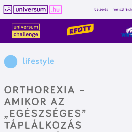
belépés
regisztráci
Kilépés
a
tartalomba
lifestyle
ORTHOREXIA –
AMIKOR AZ
„EGÉSZSÉGES”
TÁPLÁLKOZÁS